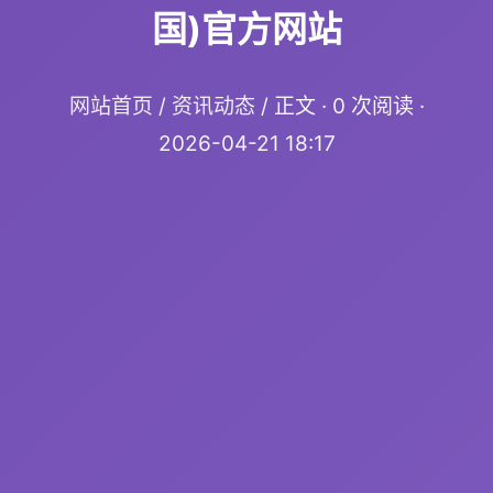
国)官方网站
网站首页
/
资讯动态
/ 正文 · 0 次阅读 ·
2026-04-21 18:17