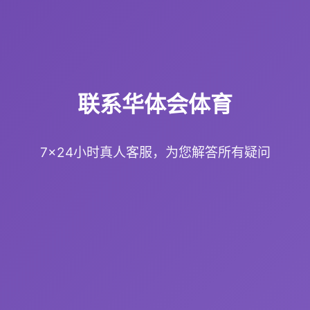
联系华体会体育
7×24小时真人客服，为您解答所有疑问